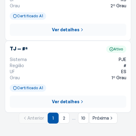
Grau
2º Grau
Certificado A1
Ver detalhes
TJ
— #ª
Ativo
Sistema
PJE
Região
#
UF
ES
Grau
1º Grau
Certificado A1
Ver detalhes
Anterior
1
2
…
10
Próxima