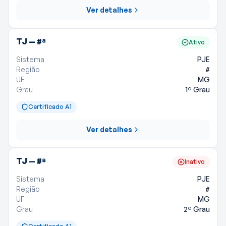
Ver detalhes
TJ
— #ª
Ativo
Sistema
PJE
Região
#
UF
MG
Grau
1º Grau
Certificado A1
Ver detalhes
TJ
— #ª
Inativo
Sistema
PJE
Região
#
UF
MG
Grau
2º Grau