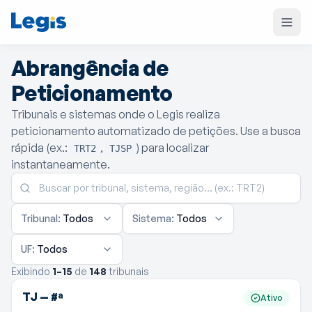
Abrangência de
Peticionamento
Tribunais e sistemas onde o Legis realiza
peticionamento automatizado de petições. Use a busca
rápida (ex.:
,
) para localizar
TRT2
TJSP
instantaneamente.
Tribunal
:
Todos
Sistema
:
Todos
UF
:
Todos
Exibindo
1
–
15
de
148
tribunais
TJ
— #ª
Ativo