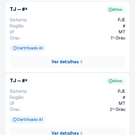
TJ
— #ª
Ativo
Sistema
PJE
Região
#
UF
MT
Grau
1º Grau
Certificado A1
Ver detalhes
TJ
— #ª
Ativo
Sistema
PJE
Região
#
UF
MT
Grau
2º Grau
Certificado A1
Ver detalhes