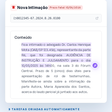
Nova
Intimação
Prazo fatal: 10/05/2025
0012345-67.2024.8.26.0100
Conteúdo
Fica 
intimado 
o 
advogado 
Dr. 
Carlos 
Henrique 
Mota 
(OAB/SP 
123.456), 
representante 
da 
parte 
Ré, 
que 
foi 
designada 
AUDIÊNCIA 
DE 
INSTRUÇÃO 
E 
JULGAMENTO
para 
o 
dia 
10/05/2025 
às 
14h00
, 
na 
sala 
3 
do 
Fórum 
Central. 
Prazo 
de 
5 
(cinco) 
dias 
úteis
para 
apresentação 
de 
rol 
de 
testemunhas. 
Manifeste-se 
ainda 
sobre 
a 
intimação 
da 
parte 
Autora
, 
Maria 
Aparecida 
dos 
Santos, 
acerca 
do 
laudo 
pericial 
já 
juntado 
aos 
autos.
3
TAREFAS CRIADAS AUTOMATICAMENTE