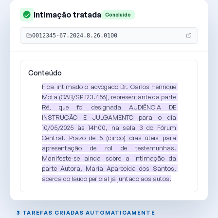
Intimação
tratada
Concluído
0012345-67.2024.8.26.0100
Conteúdo
Fica 
intimado 
o 
advogado 
Dr. 
Carlos 
Henrique 
Mota 
(OAB/SP 
123.456), 
representante 
da 
parte 
Ré, 
que 
foi 
designada 
AUDIÊNCIA 
DE 
INSTRUÇÃO 
E 
JULGAMENTO
para 
o 
dia 
10/05/2025 
às 
14h00
, 
na 
sala 
3 
do 
Fórum 
Central. 
Prazo 
de 
5 
(cinco) 
dias 
úteis
para 
apresentação 
de 
rol 
de 
testemunhas. 
Manifeste-se 
ainda 
sobre 
a 
intimação 
da 
parte 
Autora
, 
Maria 
Aparecida 
dos 
Santos, 
acerca 
do 
laudo 
pericial 
já 
juntado 
aos 
autos.
3
TAREFAS CRIADAS AUTOMATICAMENTE